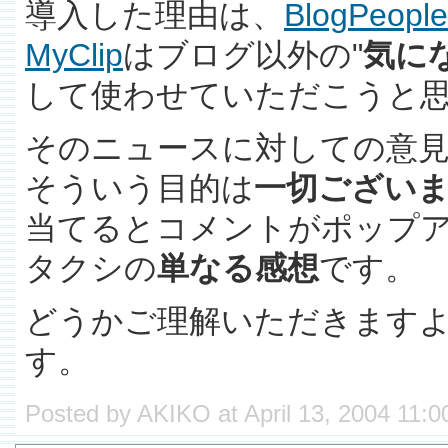
導入した理由は、
BlogPeo
MyClip
はブログ以外の"
気に
して使わせていただこうと
そのニュースに対しての意
そういう目的は
一切ござい
当てるとコメントがポップ
タクシの
単なる感想
です。
どうかご理解いただきます
す。
Posted by AKIKO at April 13, 2004 11: