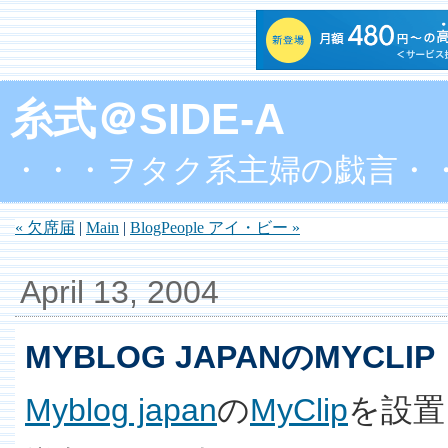
糸式＠SIDE-A
・・・ヲタク系主婦の戯言・
« 欠席届
|
Main
|
BlogPeople アイ・ビー »
April 13, 2004
MYBLOG JAPANのMYCLIP
Myblog japan
の
MyClip
を設置