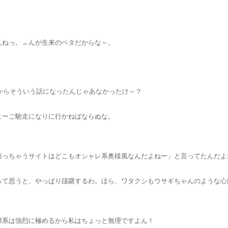
んねっ。←んが生来のベタだからな～。
題からそういう話になったんじゃあなかったけ～？
ヒーご馳走になりに行かねばならぬな。
語っちゃうサイトはどこもオシャレ系奥様風なんだよねー」と言ってたんだよ
て思うと、やっぱり躊躇するわ。ほら、ワタクシもウサギちゃんのような心臓
婦系は強烈に極めるから私はちょっと無理ですよん！