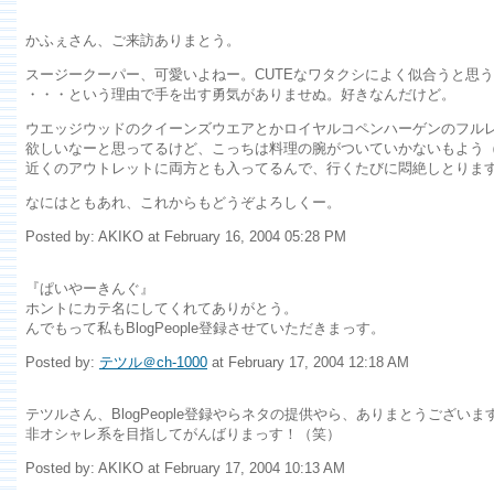
かふぇさん、ご来訪ありまとう。
スージークーパー、可愛いよねー。CUTEなワタクシによく似合うと思
・・・という理由で手を出す勇気がありませぬ。好きなんだけど。
ウエッジウッドのクイーンズウエアとかロイヤルコペンハーゲンのフル
欲しいなーと思ってるけど、こっちは料理の腕がついていかないもよう
近くのアウトレットに両方とも入ってるんで、行くたびに悶絶しとりま
なにはともあれ、これからもどうぞよろしくー。
Posted by: AKIKO at February 16, 2004 05:28 PM
『ぱいやーきんぐ』
ホントにカテ名にしてくれてありがとう。
んでもって私もBlogPeople登録させていただきまっす。
Posted by:
テツル＠ch-1000
at February 17, 2004 12:18 AM
テツルさん、BlogPeople登録やらネタの提供やら、ありまとうございま
非オシャレ系を目指してがんばりまっす！（笑）
Posted by: AKIKO at February 17, 2004 10:13 AM