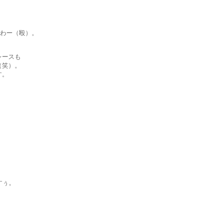
うわー（殴）。
レースも
（笑）。
す。
すぅ。