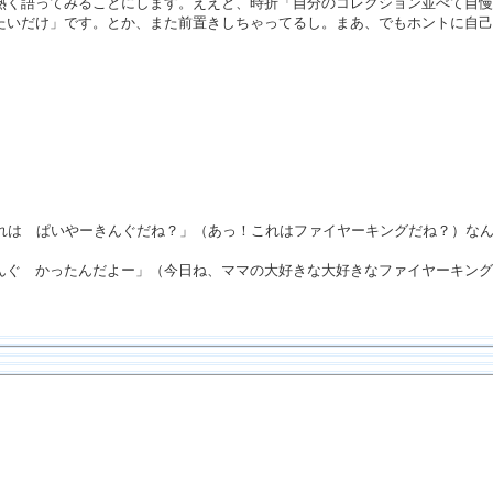
熱く語ってみることにします。ええと、時折「自分のコレクション並べて自慢
たいだけ」です。とか、また前置きしちゃってるし。まあ、でもホントに自己
これは ぱいやーきんぐだね？」（あっ！これはファイヤーキングだね？）な
んぐ かったんだよー」（今日ね、ママの大好きな大好きなファイヤーキング