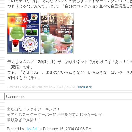
このカテゴリでは、そんなワタクシの愛しきファイヤーキングについて
つもりじゃないんです、はい。「自分のコレクション並べて自己満足し
最近じゃムスメ（2歳9ヶ月）が、店頭やネットで見かけては「あっ！
（死語）です。
でも、「きょうねー、ままのだいちゅきなだーいちゅきな ぱいやーき
が困りもの（汗）。
Posted by AKIKO at February 16, 2004 12:21 AM |
TrackBack
Comments
出た出た！ファイアーキング！
そのうちスージークーパーにも手をだすんじゃなーい？
取り急ぎご挨拶！！
Posted by:
llcafell
at February 16, 2004 04:03 PM