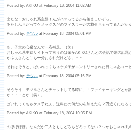
Posted by: AKIKO at February 18, 2004 11:02 AM
出たな！おしゃれ系主婦！んがハマってるから羨ましいぞっ。
あたしんちだってケメックスだのフィスラーだの載せちゃってるんだか
Posted by:
テツル
at February 18, 2004 05:01 PM
あ、子犬の心臓なんで一応補足。（笑）
おしゃれ系主婦サイトって言うのは確かAKIKOさんとの会話で別の話
かふぇさんとこも十分おされだけどさ。＾＾
それはそうと、ぱいれっくちゅケメ子がエントリーされた日にゃあコー
Posted by:
テツル
at February 18, 2004 05:16 PM
そうそう、テツルさんとチャットしてる時に、「ファイヤーキングとか
か・・・とか（笑）。
ぱいれっくちゅケメ子ねぇ、送料だの何だのを加えたら２万近くになるっ
Posted by: AKIKO at February 18, 2004 10:05 PM
のほほほほ。なんだか二人ともしどろもどろってない？つかおしゃれ主