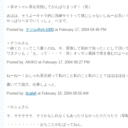
＞非オシャレ系を目指してがんばりまっす！（笑）
あはは。そうよーキャラ的に洗練サイトって感じじゃないしねーお互い！
やっぱりベタでいくっしょ、ベタで。
Posted by:
テツル@ch-1000
at February 17, 2004 04:46 PM
＞テツルさん
一緒くた（ってこう書くのね。今、変換して初めて知った）にして頂い
ワタクシも（「も」って・・・？：笑）オッサン風味で突き進むのよー
Posted by: AKIKO at February 17, 2004 09:27 PM
ねーねー！おしゃれ系主婦って私のこと私のこと私のこと？ほほほほほ
書いてて脱力、仕事しよっと。
Posted by:
llcafell
at February 18, 2004 09:55 AM
＞かふぇさん
そ、そそそそそ、そうかもしれなくもあったりなかったりたりたり（挙
・・・・・・・・・おちごとがむばってねん。