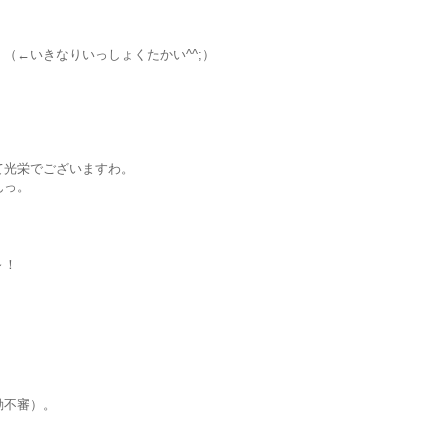
（←いきなりいっしょくたかい^^;）
て光栄でございますわ。
んっ。
～！
動不審）。