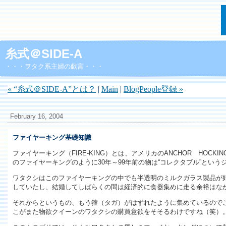
糸式＠SIDE-A
・・・ヲタク系主婦の戯言・・・
« “糸式＠SIDE-A”とは？
|
Main
|
BlogPeople登録 »
February 16, 2004
ファイヤーキング基礎知識
ファイヤーキング（FIRE-KING）とは、アメリカのANCHOR HOC
のファイヤーキングのように30年～99年前の物は“コレクタブル”とい
ワタクシはこのファイヤーキングの中でも半透明のミルクガラス製品が好
していたし、結婚してしばらくの間は経済的に食器集めに走る余裕はな
それからというもの、もう箍（タガ）がはずれたように集めているので
こがまた物欲クイーンのワタクシの購買意欲をそそるわけですね（笑）