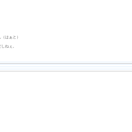
ん（はぁと）
だしねぇ。