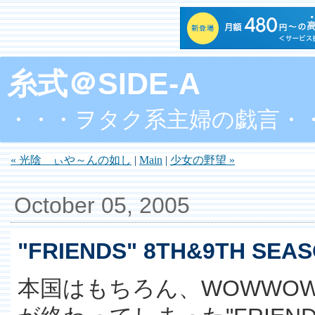
糸式＠SIDE-A
・・・ヲタク系主婦の戯言・
« 光陰 ぃや～んの如し
|
Main
|
少女の野望 »
October 05, 2005
"FRIENDS" 8TH&9TH SEA
本国はもちろん、WOWWOW