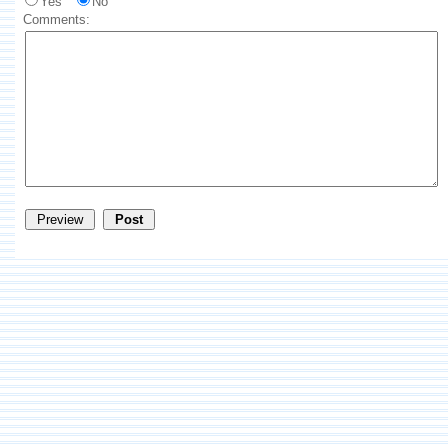
Yes
No
Comments: