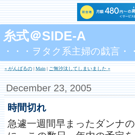
糸式＠SIDE-A
・・・ヲタク系主婦の戯言・
« がんばるの
|
Main
|
ご無沙汰してしまいました »
December 23, 2005
時間切れ
急遽一週間早まったダンナ