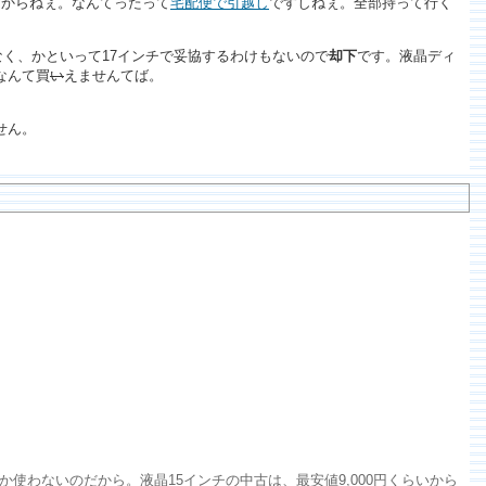
すからねぇ。なんてったって
宅配便で引越し
ですしねぇ。全部持って行く
なく、かといって17インチで妥協するわけもないので
却下
です。液晶ディ
なんて買
い
えませんてば。
せん。
使わないのだから。液晶15インチの中古は、最安値9,000円くらいから