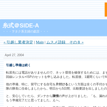
糸式＠SIDE-A
・・・ヲタク系主婦の戯言・・・
« 引越し業者決定
|
Main
|
ムスメ語録 その８ »
April 27, 2004
引越し準備は続く
転居先には電話がありませんので、ネット環境を確保するためには、ま
回線レンタル+ISPのセットを申し込みました。転居後、1週間くらいで
他の準備、特に、留守にする自宅を
片付ける
という方面は全くの手付か
隊の隊長に任命しましたから。明日から5日間、出動要請を出しました
と、安心していたら、ダンナから
陳情
の声が上がりました。「も、漏れ
もう準備完了だと思ってました。えへ。