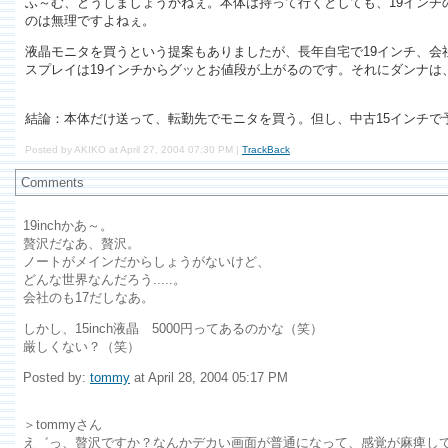
ふ～む、どうしましょうかねぇ。本体は持って行くとしても、19インチ
のは無理ですよねぇ。
液晶モニタを買うという提案もありましたが、長年自宅で19インチ、会
スプレイは19インチからグッとお値段が上がるのです。それにダンナは
結論：本体だけ送って、転勤先でモニタを買う。但し、中古15インチで予
Posted by AKIKO at April 27, 2004 07:30 PM |
TrackBack
Comments
19inchかあ～。
贅沢だなあ、贅沢。
ノートがメインだからしょうがないけど、
どんな世界なんだろう.....。
会社のも17だしなあ。
しかし、15inch液晶 5000円ってあるのかな（笑）
厳しくない？（笑）
Posted by:
tommy
at April 28, 2004 05:17 PM
＞tommyさん
え゛っ、贅沢ですか？なんかデカい画面が普通になって、感覚が麻痺してる