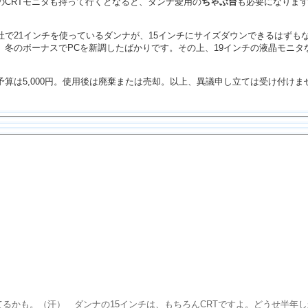
のCRTモニタも持って行くとなると、ダンナ愛用の
ちゃぶ台
も必要になりま
社で21インチを使っているダンナが、15インチにサイズダウンできるはずも
、冬のボーナスでPCを新調したばかりです。その上、19インチの液晶モニタ
算は5,000円。使用後は廃棄または売却。以上、異議申し立ては受け付けま
かも。（汗） ダンナの15インチは、もちろんCRTですよ。どうせ半年しか