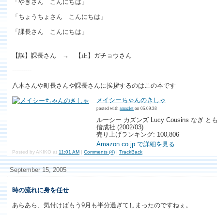
「やぎさん こんにちは」
「ちょうちょさん こんにちは」
「課長さん こんにちは」
【誤】課長さん → 【正】ガチョウさん
----------
八木さんや町長さんや課長さんに挨拶するのはこの本です
メイシーちゃんのきしゃ
posted with
amazlet
on 05.09.28
ルーシー カズンズ Lucy Cousins なぎ と
偕成社 (2002/03)
売り上げランキング: 100,806
Amazon.co.jp で詳細を見る
Posted by AKIKO at
11:01 AM
|
Comments (4)
|
TrackBack
September 15, 2005
時の流れに身を任せ
あらあら、気付けばもう9月も半分過ぎてしまったのですねぇ。