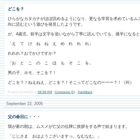
どこを？
ひらがなカタカナがほぼ読めるようになり、更なる学習を求めているム
向に読むという遊びを発見したようです。
が、4歳児。前半は文字を追いながら丁寧に読んでいても、後半になる
「え て け ね ね え め れ れ れ」
れれれ？おでかけですか？
「お と こ の こ ほ も そ こ を」
男の子、ホモ、そこを？！
どこを？！ねえねえ、どこを？！そこってどこなのーーー？！（叫）
Posted by AKIKO at
06:59 PM
|
Comments (2)
|
TrackBack
September 22, 2005
父の命日に・・・
我が家の朝は、ムスメが亡父の位牌に挨拶をする声で始まります。
「じじさま おはようございますっ。なむなむ。」