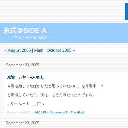
糸式＠SIDE-A
・・・ヲタク系主婦の戯言・・・
« August 2005
|
Main
|
October 2005 »
September 30, 2005
光陰 ぃや～んの如し
今週も始まったばかりだと思っていたのに、もう週末！？
と驚愕していたら、実は、もう月末だったのですね。
ぃや～んっ！ ＿|￣|○
Posted by AKIKO at
10:21 PM
|
Comments (2)
|
TrackBack
September 29, 2005