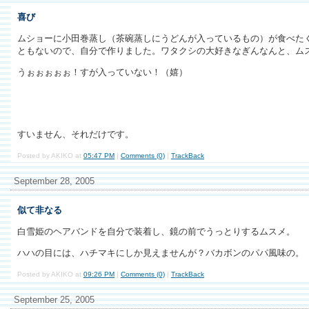
喜び
ムショーに小田巻蒸し（茶碗蒸しにうどんが入っているもの）が食べた
ともないので、自分で作りました。ワタクシの大好きなぎんなんと、ム
うぉぉぉぉぉ！すが入っていない！（嬉）
すいません、それだけです。
Posted by AKIKO at
05:47 PM
|
Comments (0)
|
TrackBack
September 28, 2005
似て非なる
白雪姫のヘアバンドを自分で装着し、鏡の前でうっとりするムスメ。
ハハの目には、ハチマキにしか見えませんが？バカボンのパパ風味の。
Posted by AKIKO at
09:26 PM
|
Comments (0)
|
TrackBack
September 25, 2005