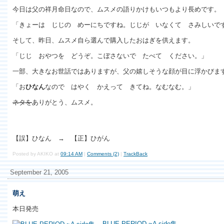
今日は父の祥月命日なので、ムスメの語りかけもいつもより長めです。
「きょーは じじの めーにちですね。じじが いなくて さみしいで
そして、昨日、ムスメ自ら選んで購入したおはぎを供えます。
「じじ おやつを どうぞ。こぼさないで たべて ください。」
一部、大きなお世話ではありますが、父の嬉しそうな顔が目に浮かびま
「お
ひなん
なので はやく かえって きてね。なむなむ。」
ネタを
ありがとう、ムスメ。
【誤】ひなん → 【正】ひがん
Posted by AKIKO at
09:14 AM
|
Comments (2)
|
TrackBack
September 21, 2005
萌え
本日発売
BLUE PERIOD ~A side集