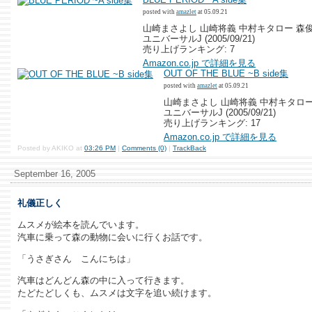
posted with
amazlet
at 05.09.21
山崎まさよし 山崎将義 中村キタロー 森
ユニバーサルJ (2005/09/21)
売り上げランキング: 7
Amazon.co.jp で詳細を見る
OUT OF THE BLUE ~B side集
posted with
amazlet
at 05.09.21
山崎まさよし 山崎将義 中村キタロー
ユニバーサルJ (2005/09/21)
売り上げランキング: 17
Amazon.co.jp で詳細を見る
Posted by AKIKO at
03:26 PM
|
Comments (0)
|
TrackBack
September 16, 2005
礼儀正しく
ムスメが絵本を読んでいます。
汽車に乗って森の動物に会いに行くお話です。
「うさぎさん こんにちは」
汽車はどんどん森の中に入って行きます。
たどたどしくも、ムスメは文字を追い続けます。