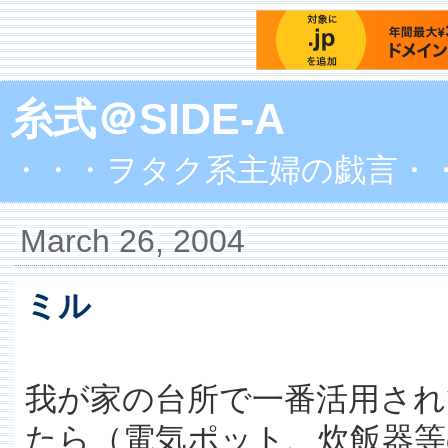
糸式＠SIDE-A
・・・ヲタク系主婦の戯言・
March 26, 2004
ミル
我が家の台所で一番活用され
たら（電気ポット、炊飯器等