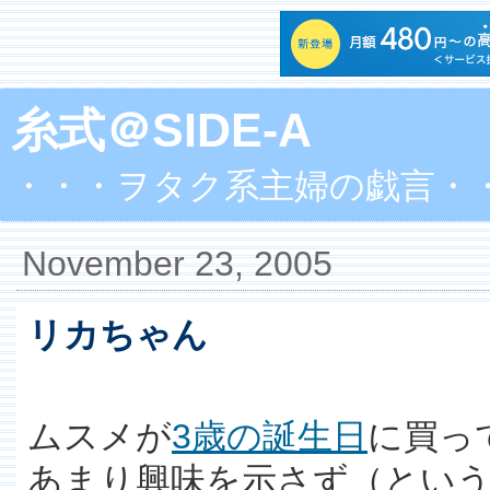
糸式＠SIDE-A
・・・ヲタク系主婦の戯言・
November 23, 2005
リカちゃん
ムスメが
3歳の誕生日
に買っ
あまり興味を示さず（とい