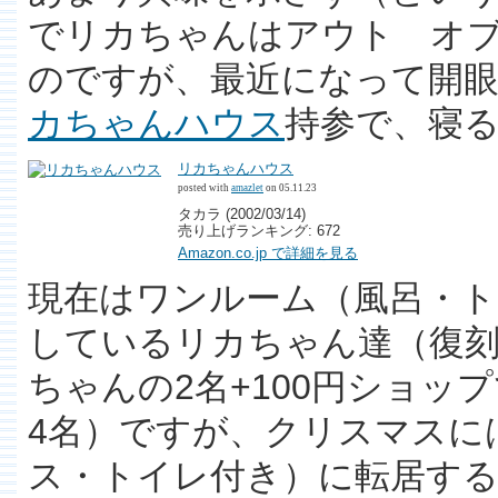
でリカちゃんはアウト オ
のですが、最近になって開
カちゃんハウス
持参で、寝
リカちゃんハウス
posted with
amazlet
on 05.11.23
タカラ (2002/03/14)
売り上げランキング: 672
Amazon.co.jp で詳細を見る
現在はワンルーム（風呂・
しているリカちゃん達（復
ちゃんの2名+100円ショッ
4名）ですが、クリスマスに
ス・トイレ付き）に転居す