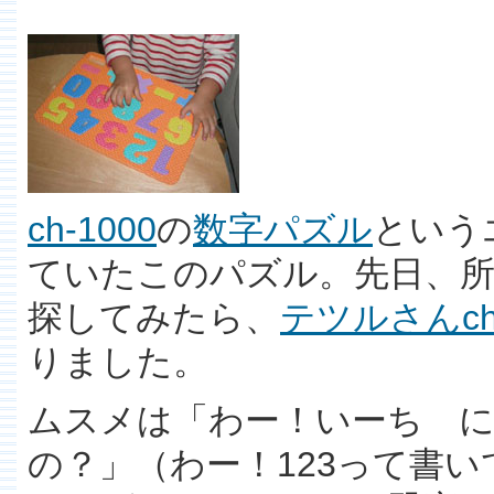
ch-1000
の
数字パズル
という
ていたこのパズル。先日、所
探してみたら、
テツルさんch-
りました。
ムスメは「わー！いーち 
の？」（わー！123って書