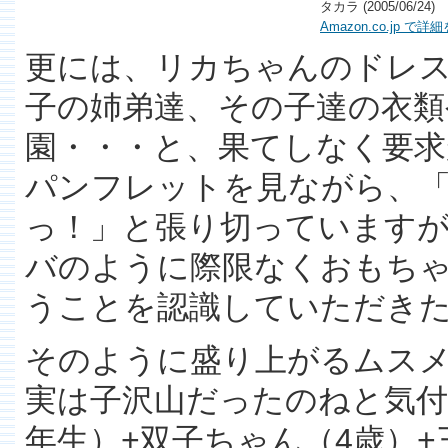
タカラ (2005/06/24)
Amazon.co.jp で詳
更には、リカちゃんのドレ
子の姉弟達、その子達の衣類
園・・・と、果てしなく要
パンフレットを見ながら、
っ！」と張り切っています
バのように際限なくおもち
うことを認識していただき
そのように盛り上がるムス
実は子沢山だったのねと気付
年生）+双子ちゃん（4歳）+