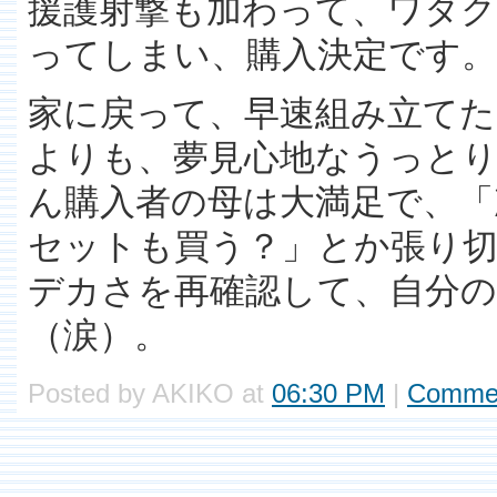
援護射撃も加わって、ワタ
ってしまい、購入決定です。
家に戻って、早速組み立て
よりも、夢見心地なうっと
ん購入者の母は大満足で、
セットも買う？」とか張り
デカさを再確認して、自分
（涙）。
Posted by AKIKO at
06:30 PM
|
Commen