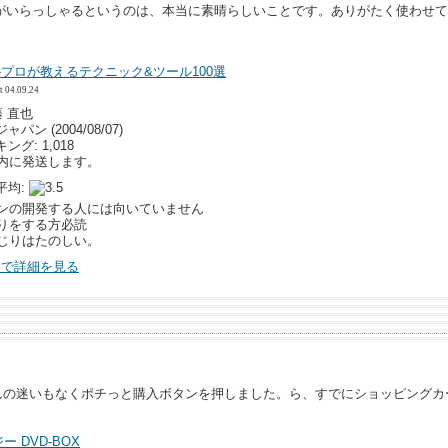
がいらっしゃるというのは、本当に素晴らしいことです。ありがたく使わせて
ks ―プロが教えるテクニック&ツール100選
t 04.09.24
藤 直也
ン (2004/08/07)
グ: 1,018
以内に発送します。
平均:
ンの開発する人には向いていません
じりをする方必読
じりはたのしい。
.jp で詳細を見る
んの迷いもなくポチっと購入ボタンを押しました。ら、すでにショッピングカ
 DVD-BOX