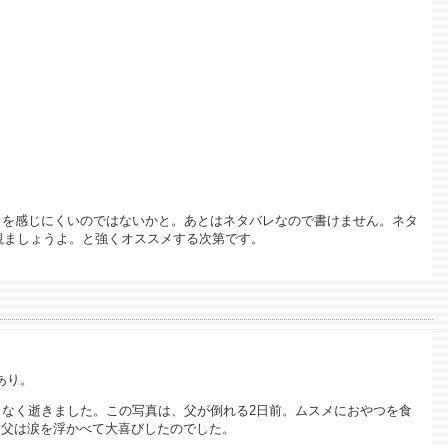
さを感じにくいのではないかと。あとはネタバレなので書けません。ネタ
観ましょうよ。と強くオススメする次第です。
あり。
となく逝きました。この写真は、父が倒れる2日前。ムスメにおやつを食
、父は涙を浮かべて大喜びしたのでした。