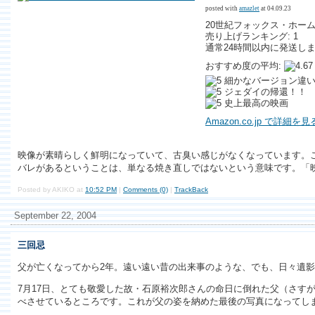
posted with
amazlet
at 04.09.23
20世紀フォックス・ホーム・
売り上げランキング: 1
通常24時間以内に発送し
おすすめ度の平均:
細かなバージョン違い
ジェダイの帰還！！
史上最高の映画
Amazon.co.jp で詳細を見
映像が素晴らしく鮮明になっていて、古臭い感じがなくなっています。こ
バレがあるということは、単なる焼き直しではないという意味です。「映
Posted by AKIKO at
10:52 PM
|
Comments (0)
|
TrackBack
September 22, 2004
三回忌
父が亡くなってから2年。遠い遠い昔の出来事のような、でも、日々遺
7月17日、とても敬愛した故・石原裕次郎さんの命日に倒れた父（さす
べさせているところです。これが父の姿を納めた最後の写真になってし