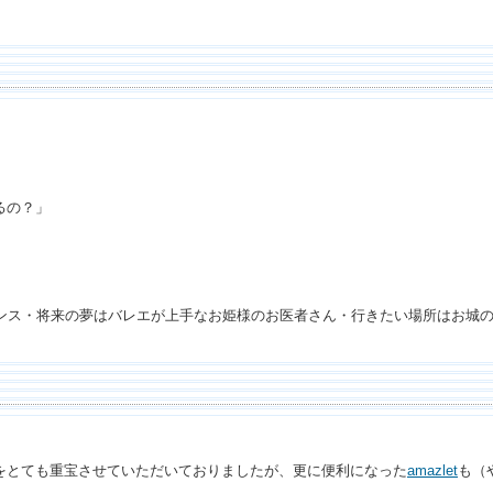
るの？」
ダンス・将来の夢はバレエが上手なお姫様のお医者さん・行きたい場所はお城
をとても重宝させていただいておりましたが、更に便利になった
amazlet
も（