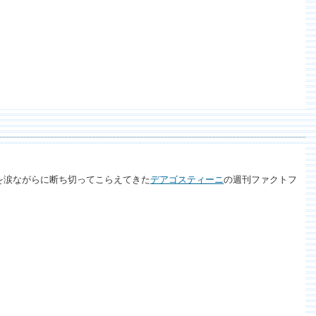
誘惑を涙ながらに断ち切ってこらえてきた
デアゴスティーニ
の週刊ファクトフ