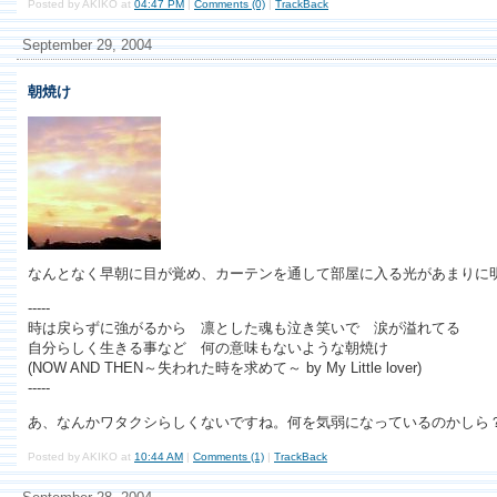
Posted by AKIKO at
04:47 PM
|
Comments (0)
|
TrackBack
September 29, 2004
朝焼け
なんとなく早朝に目が覚め、カーテンを通して部屋に入る光があまりに
-----
時は戻らずに強がるから 凛とした魂も泣き笑いで 涙が溢れてる
自分らしく生きる事など 何の意味もないような朝焼け
(NOW AND THEN～失われた時を求めて～ by My Little lover)
-----
あ、なんかワタクシらしくないですね。何を気弱になっているのかしら
Posted by AKIKO at
10:44 AM
|
Comments (1)
|
TrackBack