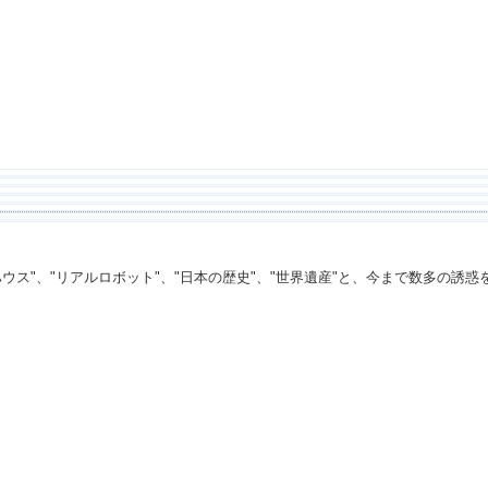
ルハウス"、"リアルロボット"、"日本の歴史"、"世界遺産"と、今まで数多の