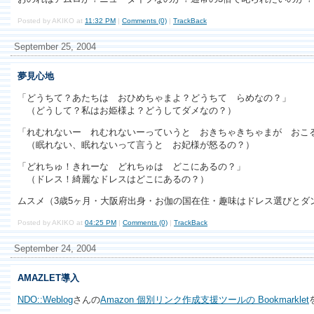
Posted by AKIKO at
11:32 PM
|
Comments (0)
|
TrackBack
September 25, 2004
夢見心地
「どうちて？あたちは おひめちゃまよ？どうちて らめなの？」
（どうして？私はお姫様よ？どうしてダメなの？）
「れむれないー れむれないーっていうと おきちゃきちゃまが おこ
（眠れない、眠れないって言うと お妃様が怒るの？）
「どれちゅ！きれーな どれちゅは どこにあるの？」
（ドレス！綺麗なドレスはどこにあるの？）
ムスメ（3歳5ヶ月・大阪府出身・お伽の国在住・趣味はドレス選びと
Posted by AKIKO at
04:25 PM
|
Comments (0)
|
TrackBack
September 24, 2004
AMAZLET導入
NDO::Weblog
さんの
Amazon 個別リンク作成支援ツールの Bookmarklet