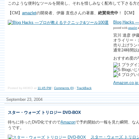
このような便利なツールを開発し、それを惜しみなく配布して下さる方
【CM】
amazlet
の開発者、伊藤 直也さんの著書、
絶賛発売中
！【CM】
Blog Hac
posted with
amazlet
a
宮川 達彦 伊
オライリー・ジャパ
売り上げランキン
通常24時間
おすすめ度の
プラグイ
Blogい
ブログい
Amazon.co
Posted by AKIKO at
11:45 PM
|
Comments (0)
|
TrackBack
September 23, 2004
スター・ウォーズ トリロジー DVD-BOX
待ちに待ったDVD化ですので
Amazon
で予約開始の一報を見た瞬間、な
うです。
スター・ウォーズ トリロジー