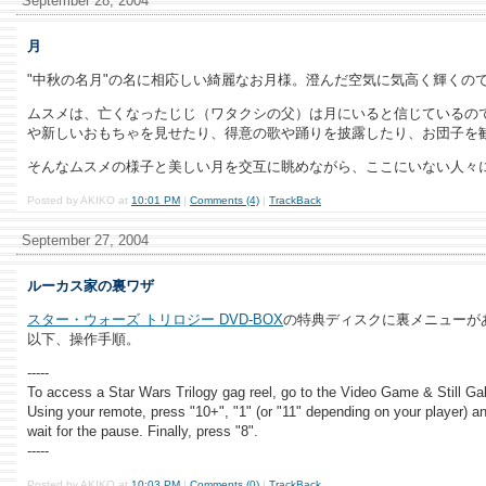
September 28, 2004
月
"中秋の名月"の名に相応しい綺麗なお月様。澄んだ空気に気高く輝く
ムスメは、亡くなったじじ（ワタクシの父）は月にいると信じているの
や新しいおもちゃを見せたり、得意の歌や踊りを披露したり、お団子を
そんなムスメの様子と美しい月を交互に眺めながら、ここにいない人々
Posted by AKIKO at
10:01 PM
|
Comments (4)
|
TrackBack
September 27, 2004
ルーカス家の裏ワザ
スター・ウォーズ トリロジー DVD-BOX
の特典ディスクに裏メニューが
以下、操作手順。
-----
To access a Star Wars Trilogy gag reel, go to the Video Game & Still Ga
Using your remote, press "10+", "1" (or "11" depending on your player) and
wait for the pause. Finally, press "8".
-----
Posted by AKIKO at
10:03 PM
|
Comments (0)
|
TrackBack