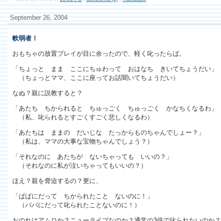
September 26, 2004
軟弱者！
おもちゃの放置プレイが目に余ったので、軽く叱ったらば。
「ちょっと まま ここにちゅわって おはなち きいてちょうだい」
（ちょっとママ、ここに座ってお話聞いてちょうだい）
なぬ？親に説教すると？
「あたち ちかられると ちゅっごく ちゅっごく かなちくなるわ」
（私、叱られるとすごくすごく悲しくなるわ）
「あたちは ままの だいじな たっからものちゃんでしょー？」
（私は、ママの大事な宝物ちゃんでしょう？）
「それなのに あたちが ないちゃっても いいの？」
（それなのに私が泣いちゃってもいいの？）
ほえ？親を脅迫するの？更に、
「ぱぱにだって ちかられたこと ないのに！」
（パパにだって叱られたことないのに！）
おのれはアムロか？ニュータイプなのか？通常の3倍で叱られたいのか？