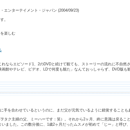
エンターテイメント・ジャパン (2004/09/23)
ます。
を楽しむ
る
れならエピソード1、2のDVDと続けて観ても、ストーリーの流れに不自然
画館やテレビ、ビデオ、LDで何度も観た」なんておっしゃらず、DVD版も
影に手を合わせているというのに、まだ父が元気でいるように錯覚することも
がヲタク主婦の父、ミーハーです：笑）。それから2ヶ月、終に意識は戻るこ
まいました。この数分後に、1歳2ヶ月だったムスメが初めて「じー」と呼び